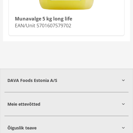
Munavalge 5 kg long life
EAN/Unit 5701607579702
DAVA Foods Estonia A/S
74209
Harju
Meie ettevõtted
Õiguslik teave