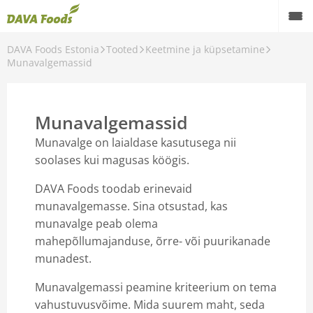
DAVA Foods Estonia
Tooted
Keetmine ja küpsetamine
Back
Munavalgemassid
Tooted
Värsked kanamunad
Munavalgemassid
Keetmine ja küpsetamine
Munavalge on laialdase kasutusega nii
soolases kui magusas köögis.
Aktiivne
DAVA Foods toodab erinevaid
Taimsed tooted
munavalgemasse. Sina otsustad, kas
munavalge peab olema
Õlid
mahepõllumajanduse, õrre- või puurikanade
munadest.
Munavalgemassi peamine kriteerium on tema
vahustuvusvõime. Mida suurem maht, seda