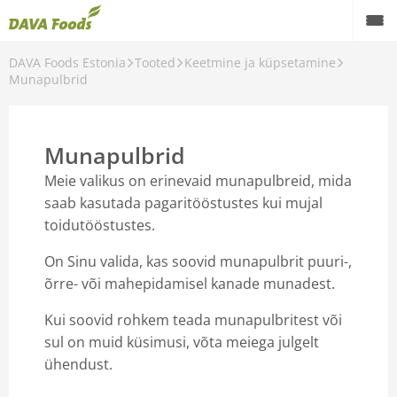
DAVA Foods Estonia
Tooted
Keetmine ja küpsetamine
Back
Munapulbrid
Tooted
Värsked kanamunad
Munapulbrid
Keetmine ja küpsetamine
Meie valikus on erinevaid munapulbreid, mida
saab kasutada pagaritööstustes kui mujal
Aktiivne
toidutööstustes.
Taimsed tooted
On Sinu valida, kas soovid munapulbrit puuri-,
õrre- või mahepidamisel kanade munadest.
Õlid
Kui soovid rohkem teada munapulbritest või
sul on muid küsimusi, võta meiega julgelt
ühendust.