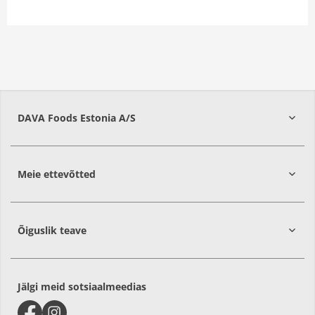
DAVA Foods Estonia A/S
74209
Harju
Meie ettevõtted
Õiguslik teave
Jälgi meid sotsiaalmeedias