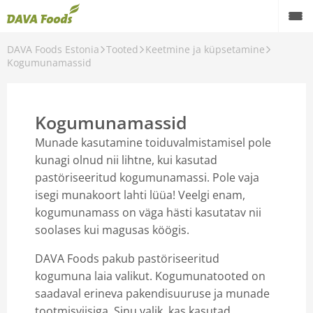
DAVA Foods Estonia
Tooted
Keetmine ja küpsetamine
Back
Kogumunamassid
Tooted
Värsked kanamunad
Kogumunamassid
Keetmine ja küpsetamine
Munade kasutamine toiduvalmistamisel pole
kunagi olnud nii lihtne, kui kasutad
Aktiivne
pastöriseeritud kogumunamassi. Pole vaja
isegi munakoort lahti lüüa! Veelgi enam,
Taimsed tooted
kogumunamass on väga hästi kasutatav nii
soolases kui magusas köögis.
Õlid
DAVA Foods pakub pastöriseeritud
kogumuna laia valikut. Kogumunatooted on
saadaval erineva pakendisuuruse ja munade
tootmisviisiga. Sinu valik, kas kasutad