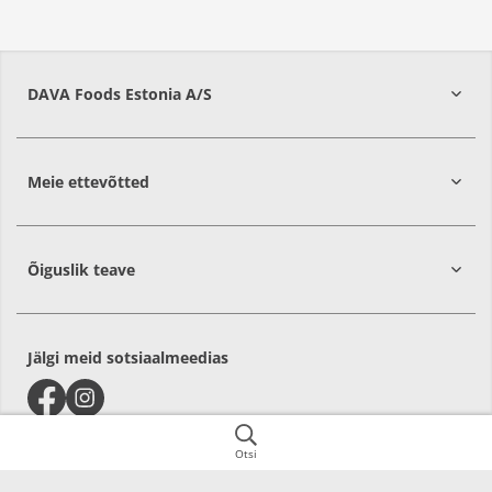
DAVA Foods Estonia A/S
74209
Harju
Meie ettevõtted
Õiguslik teave
Jälgi meid sotsiaalmeedias
Otsi