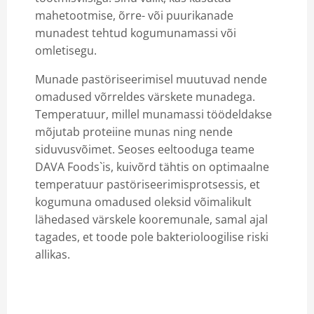
mahetootmise, õrre- või puurikanade
munadest tehtud kogumunamassi või
omletisegu.
Munade pastöriseerimisel muutuvad nende
omadused võrreldes värskete munadega.
Temperatuur, millel munamassi töödeldakse
mõjutab proteiine munas ning nende
siduvusvõimet. Seoses eeltooduga teame
DAVA Foods`is, kuivõrd tähtis on optimaalne
temperatuur pastöriseerimisprotsessis, et
kogumuna omadused oleksid võimalikult
lähedased värskele kooremunale, samal ajal
tagades, et toode pole bakterioloogilise riski
allikas.