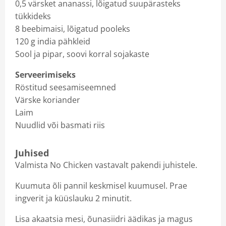
0,5 värsket ananassi, lõigatud suupärasteks
tükkideks
8 beebimaisi, lõigatud pooleks
120 g india pähkleid
Sool ja pipar, soovi korral sojakaste
Serveerimiseks
Röstitud seesamiseemned
Värske koriander
Laim
Nuudlid või basmati riis
Juhised
Valmista No Chicken vastavalt pakendi juhistele.
Kuumuta õli pannil keskmisel kuumusel. Prae
ingverit ja küüslauku 2 minutit.
Lisa akaatsia mesi, õunasiidri äädikas ja magus