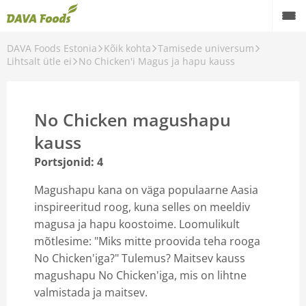
DAVA Foods Estonia
Kõik kohta
Tamisede universum
Back
Lihtsalt ütle ei
No Chicken'i Magus ja hapu kauss
Tamisede universum
Lihtsalt ütle ei
No Chicken magushapu
Õlid universum
kauss
Portsjonid: 4
Magushapu kana on väga populaarne Aasia
inspireeritud roog, kuna selles on meeldiv
magusa ja hapu koostoime. Loomulikult
mõtlesime: "Miks mitte proovida teha rooga
No Chicken'iga?" Tulemus? Maitsev kauss
magushapu No Chicken'iga, mis on lihtne
valmistada ja maitsev.