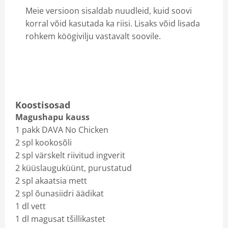
Meie versioon sisaldab nuudleid, kuid soovi
korral võid kasutada ka riisi. Lisaks võid lisada
rohkem köögivilju vastavalt soovile.
Koostisosad
Magushapu kauss
1 pakk DAVA No Chicken
2 spl kookosõli
2 spl värskelt riivitud ingverit
2 küüslauguküünt, purustatud
2 spl akaatsia mett
2 spl õunasiidri äädikat
1 dl vett
1 dl magusat tšillikastet