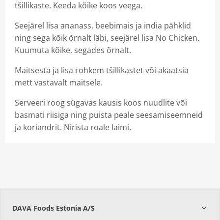
tšillikaste. Keeda kõike koos veega.
Seejärel lisa ananass, beebimais ja india pähklid
ning sega kõik õrnalt läbi, seejärel lisa No Chicken.
Kuumuta kõike, segades õrnalt.
Maitsesta ja lisa rohkem tšillikastet või akaatsia
mett vastavalt maitsele.
Serveeri roog sügavas kausis koos nuudlite või
basmati riisiga ning puista peale seesamiseemneid
ja koriandrit. Nirista roale laimi.
DAVA Foods Estonia A/S