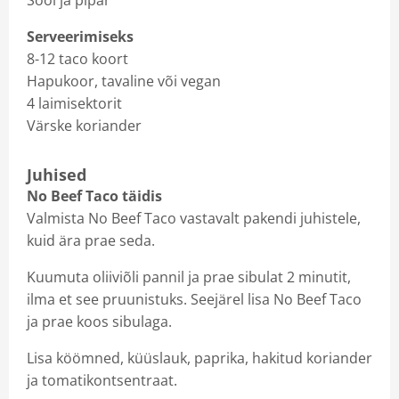
Sool ja pipar
Serveerimiseks
8-12 taco koort
Hapukoor, tavaline või vegan
4 laimisektorit
Värske koriander
Juhised
No Beef Taco täidis
Valmista No Beef Taco vastavalt pakendi juhistele,
kuid ära prae seda.
Kuumuta oliiviõli pannil ja prae sibulat 2 minutit,
ilma et see pruunistuks. Seejärel lisa No Beef Taco
ja prae koos sibulaga.
Lisa köömned, küüslauk, paprika, hakitud koriander
ja tomatikontsentraat.