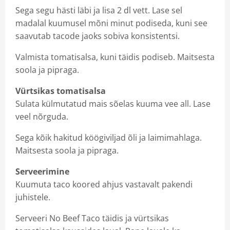
Sega segu hästi läbi ja lisa 2 dl vett. Lase sel
madalal kuumusel mõni minut podiseda, kuni see
saavutab tacode jaoks sobiva konsistentsi.
Valmista tomatisalsa, kuni täidis podiseb. Maitsesta
soola ja pipraga.
Vürtsikas tomatisalsa
Sulata külmutatud mais sõelas kuuma vee all. Lase
veel nõrguda.
Sega kõik hakitud köögiviljad õli ja laimimahlaga.
Maitsesta soola ja pipraga.
Serveerimine
Kuumuta taco koored ahjus vastavalt pakendi
juhistele.
Serveeri No Beef Taco täidis ja vürtsikas