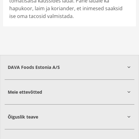
tomatisalsa kaussides laual. Pane lauale ka
hapukoor, laim ja koriander, et inimesed saaksid
ise oma tacosid valmistada.
DAVA Foods Estonia A/S
74209
Harju
Meie ettevõtted
Õiguslik teave