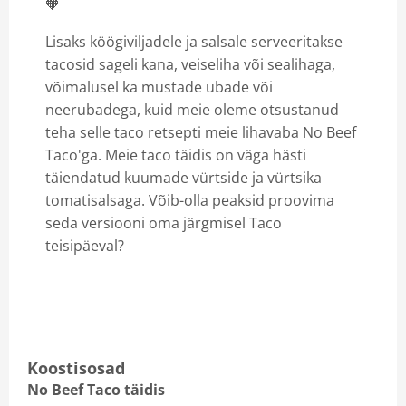
🧡
Lisaks köögiviljadele ja salsale serveeritakse
tacosid sageli kana, veiseliha või sealihaga,
võimalusel ka mustade ubade või
neerubadega, kuid meie oleme otsustanud
teha selle taco retsepti meie lihavaba No Beef
Taco'ga. Meie taco täidis on väga hästi
täiendatud kuumade vürtside ja vürtsika
tomatisalsaga. Võib-olla peaksid proovima
seda versiooni oma järgmisel Taco
teisipäeval?
Koostisosad
No Beef Taco täidis