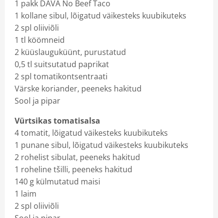
1 pakk DAVA No Beef Taco
1 kollane sibul, lõigatud väikesteks kuubikuteks
2 spl oliiviõli
1 tl köömneid
2 küüslauguküünt, purustatud
0,5 tl suitsutatud paprikat
2 spl tomatikontsentraati
Värske koriander, peeneks hakitud
Sool ja pipar
Vürtsikas tomatisalsa
4 tomatit, lõigatud väikesteks kuubikuteks
1 punane sibul, lõigatud väikesteks kuubikuteks
2 rohelist sibulat, peeneks hakitud
1 roheline tšilli, peeneks hakitud
140 g külmutatud maisi
1 laim
2 spl oliiviõli