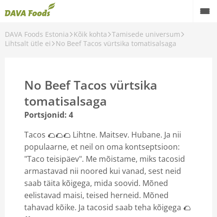
DAVA Foods Estonia
Kõik kohta
Tamisede universum
Back
Lihtsalt ütle ei
No Beef Tacos vürtsika tomatisalsaga
Tamisede universum
Lihtsalt ütle ei
No Beef Tacos vürtsika
Õlid universum
tomatisalsaga
Portsjonid: 4
Tacos 🌮🌮🌮 Lihtne. Maitsev. Hubane. Ja nii
populaarne, et neil on oma kontseptsioon:
"Taco teisipäev". Me mõistame, miks tacosid
armastavad nii noored kui vanad, sest neid
saab täita kõigega, mida soovid. Mõned
eelistavad maisi, teised herneid. Mõned
tahavad kõike. Ja tacosid saab teha kõigega 🌮