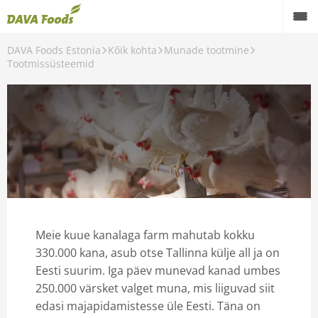
DAVA Foods Estonia
Kõik kohta
Munade tootmine
Back
Tootmissüsteemid
Kõik kohta
Munade tootmine
Teadmised Munast
Tamisede universum
Meie kuue kanalaga farm mahutab kokku
330.000 kana, asub otse Tallinna külje all ja on
Eesti suurim. Iga päev munevad kanad umbes
250.000 värsket valget muna, mis liiguvad siit
edasi majapidamistesse üle Eesti. Täna on