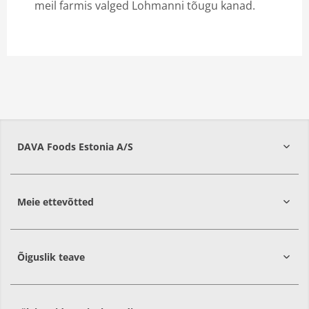
meil farmis valged Lohmanni tõugu kanad.
DAVA Foods Estonia A/S
74209
Harju
Meie ettevõtted
Õiguslik teave